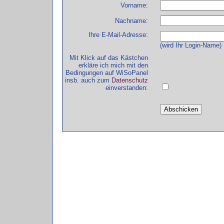
Vorname:
Nachname:
Ihre E-Mail-Adresse:
(wird Ihr Login-Name)
Mit Klick auf das Kästchen
erkläre ich mich mit den
Bedingungen auf WiSoPanel
insb. auch zum
Datenschutz
einverstanden: